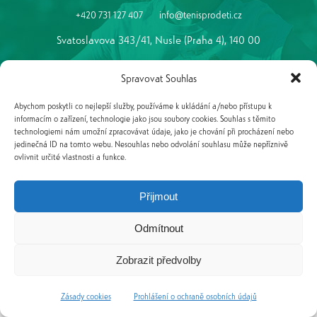
+420 731 127 407
info@tenisprodeti.cz
Svatoslavova 343/41, Nusle (Praha 4), 140 00
© 2026 TenisProDeti.cz.
Všechna práva vyhrazena.
Spravovat Souhlas
navrženo s
společností
dibel.cz
Abychom poskytli co nejlepší služby, používáme k ukládání a/nebo přístupu k
webdesign
Marek Klusák
informacím o zařízení, technologie jako jsou soubory cookies. Souhlas s těmito
technologiemi nám umožní zpracovávat údaje, jako je chování při procházení nebo
Pokud máte jakýkoli dotaz týkající se kurzu, obraťte se na nás a my
jedinečná ID na tomto webu. Nesouhlas nebo odvolání souhlasu může nepříznivě
Vám rádi poradíme!
ovlivnit určité vlastnosti a funkce.
Kontakt
Přijmout
Zásady zpracování osobních údajů
Odmítnout
Zásady cookies
Zobrazit předvolby
Zásady cookies
Prohlášení o ochraně osobních údajů